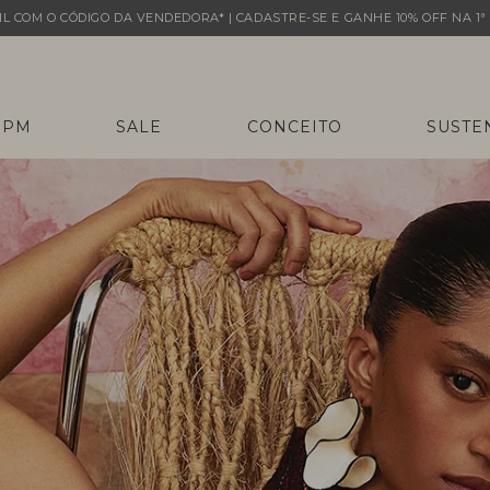
L COM O CÓDIGO DA VENDEDORA* | CADASTRE-SE E GANHE 10% OFF NA 1ª 
 PM
SALE
CONCEITO
SUSTE