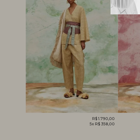
R$ 1.520,00
CALÇA
R$ 1.790,00
MACACÃ
x R$ 304,00
5x R$ 358,00
HELICÔNIA
FOLHAG