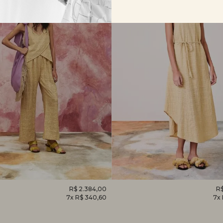
O
R$ 2.384,00
VESTIDO
R$
7x R$ 340,60
7x
EM
CAMÉLIA