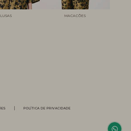
LUSAS
MACACÕES
Personal Shopper
ÕES
POLÍTICA DE PRIVACIDADE
Compre com a ajuda de nossas
vendedoras.
Suporte
Entre em contato com nossa equipe
para informações sobre pedidos, status
de entrega, trocas e devoluções.