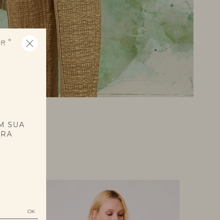
E
M SUA
PRA