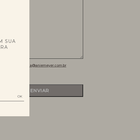
E
M SUA
PRA
s:
contatodenuncia@aniemeyer.com.br
ENVIAR