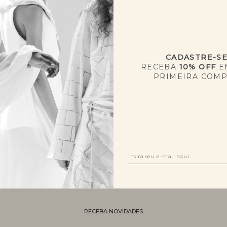
CADASTRE-S
RECEBA
10% OFF
E
PRIMEIRA COM
Estamos aqui para ouvir você! Criamos um e-mail especial para denúncia
RECEBA NOVIDADES