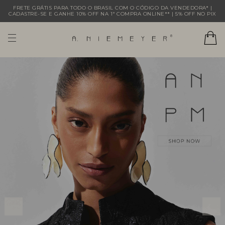
FRETE GRÁTIS PARA TODO O BRASIL COM O CÓDIGO DA VENDEDORA* |
CADASTRE-SE E GANHE 10% OFF NA 1ª COMPRA ONLINE** | 5% OFF NO PIX