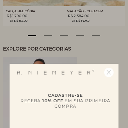
CALÇA HELICÔNIA
MACACÃO FOLHAGEM
R$ 1.790,00
R$ 2.384,00
5x R$ 358,00
7x R$ 340,60
EXPLORE POR CATEGORIAS
CADASTRE-SE
RECEBA
10% OFF
EM SUA PRIMEIRA
COMPRA