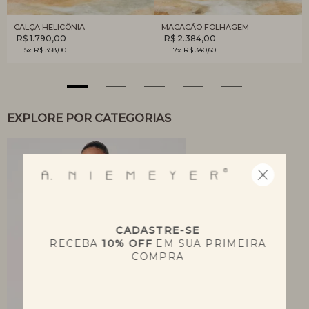
CALÇA HELICÔNIA
MACACÃO FOLHAGEM
R$ 1.790,00
R$ 2.384,00
5x R$ 358,00
7x R$ 340,60
EXPLORE POR CATEGORIAS
CADASTRE-SE
RECEBA
10% OFF
EM SUA PRIMEIRA
COMPRA