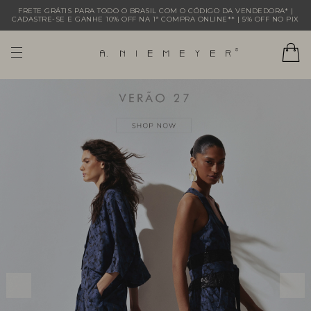
FRETE GRÁTIS PARA TODO O BRASIL COM O CÓDIGO DA VENDEDORA* |
CADASTRE-SE E GANHE 10% OFF NA 1ª COMPRA ONLINE** | 5% OFF NO PIX