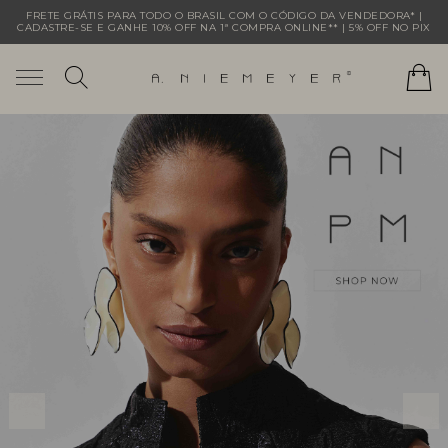
FRETE GRÁTIS PARA TODO O BRASIL COM O CÓDIGO DA VENDEDORA* |
CADASTRE-SE E GANHE 10% OFF NA 1ª COMPRA ONLINE** | 5% OFF NO PIX