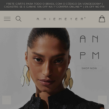
FRETE GRÁTIS PARA TODO O BRASIL COM O CÓDIGO DA VENDEDORA* |
CADASTRE-SE E GANHE 10% OFF NA 1ª COMPRA ONLINE** | 5% OFF NO PIX