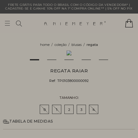
FRETE GRÁTIS PARA TODO O BRASIL COM O CÓDIGO DA VENDEDORA* |
CADASTRE-SE E GANHE 10% OFF NA 1ª COMPRA ONLINE** | 5% OFF NO PIX
coleção
blusas
regata
REGATA RAIAR
Ref:
TP0103800000092
TAMANHO
0
1
2
3
4
TABELA DE MEDIDAS