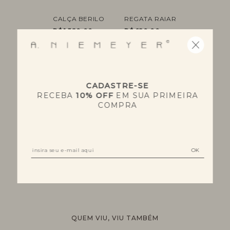
CALÇA BERILO
REGATA RAIAR
R$ 1.520,00
R$ 620,00
TAMANHO:
TAMANHO:
36
38
2
3
CADASTRE-SE
COMPRE OS DOIS
RECEBA
10% OFF
EM SUA PRIMEIRA
POR
COMPRA
4x de R$ 535
R$ 2140,00
COMPRAR
QUEM VIU, VIU TAMBÉM