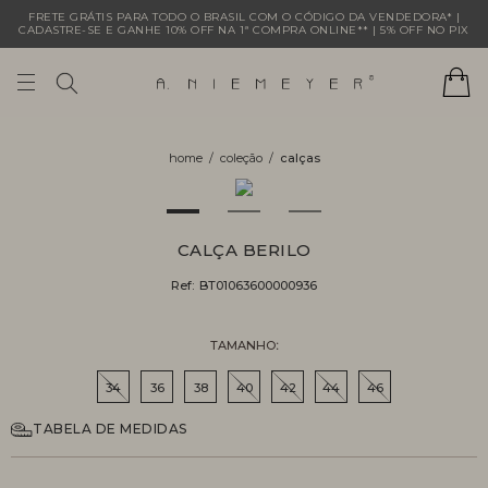
FRETE GRÁTIS PARA TODO O BRASIL COM O CÓDIGO DA VENDEDORA* |
CADASTRE-SE E GANHE 10% OFF NA 1ª COMPRA ONLINE** | 5% OFF NO PIX
coleção
calças
CALÇA BERILO
Ref:
BT01063600000936
TAMANHO
34
36
38
40
42
44
46
TABELA DE MEDIDAS