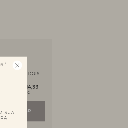
COMPRE OS DOIS
POR
3x de R$ 614,33
R$ 1843,00
E
COMPRAR
M SUA
PRA