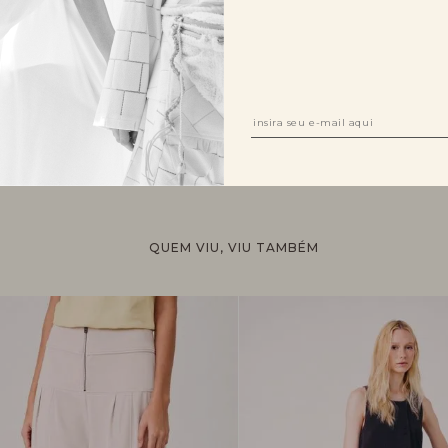
R$ 683,00
TAMANHO:
34
36
38
40
42
QUEM VIU, VIU TAMBÉM