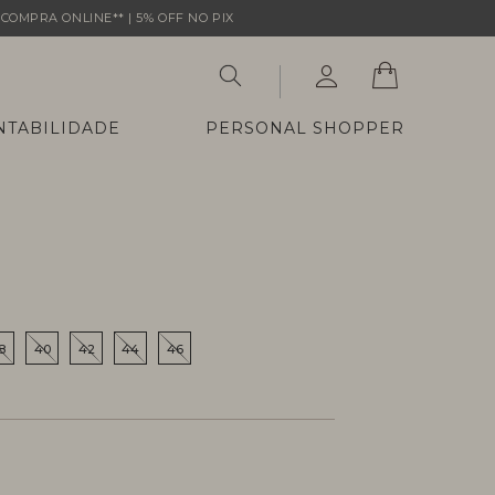
COMPRA ONLINE** | 5% OFF NO PIX
NTABILIDADE
PERSONAL SHOPPER
8
40
42
44
46