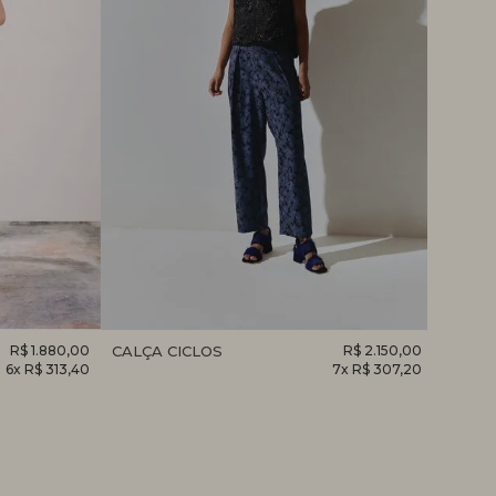
R$ 1.880,00
CALÇA CICLOS
R$ 2.150,00
CALÇA
6x R$ 313,40
7x R$ 307,20