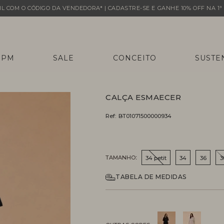
L COM O CÓDIGO DA VENDEDORA* | CADASTRE-SE E GANHE 10% OFF NA 1ª 
 PM
SALE
CONCEITO
SUSTE
CALÇA ESMAECER
Ref:
BT01071500000934
TAMANHO
34 petit
34
36
3
TABELA DE MEDIDAS