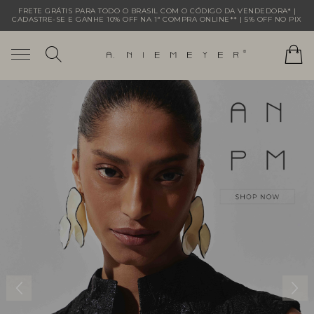
FRETE GRÁTIS PARA TODO O BRASIL COM O CÓDIGO DA VENDEDORA* |
CADASTRE-SE E GANHE 10% OFF NA 1ª COMPRA ONLINE** | 5% OFF NO PIX