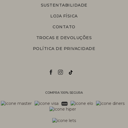
SUSTENTABILIDADE
LOJA FÍSICA
CONTATO
TROCAS E DEVOLUÇÕES
POLÍTICA DE PRIVACIDADE
COMPRA 100% SEGURA
Personal Shopper
Compre com a ajuda de nossas
vendedoras.
Suporte
Entre em contato com nossa equipe
para informações sobre pedidos, status
de entrega, trocas e devoluções.