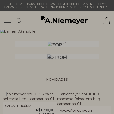
FRETE GRÁTIS PARA TODO O BRASIL COM O CÓDIGO DA VENDEDORA* |
CADASTRE-SE E GANHE 10% OFF NA 1ª COMPRA ONLINE** | 5% OFF NO PIX
TOP
BOTTOM
NOVIDADES
CALÇA HELICÔNIA
R$ 1.790,00
MACACÃO FOLHAGEM