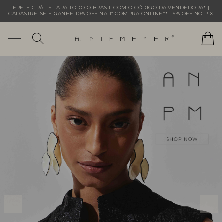
FRETE GRÁTIS PARA TODO O BRASIL COM O CÓDIGO DA VENDEDORA* |
CADASTRE-SE E GANHE 10% OFF NA 1ª COMPRA ONLINE** | 5% OFF NO PIX