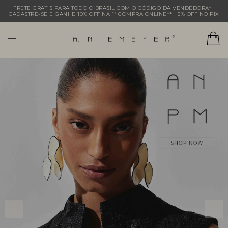
FRETE GRÁTIS PARA TODO O BRASIL COM O CÓDIGO DA VENDEDORA* |
CADASTRE-SE E GANHE 10% OFF NA 1ª COMPRA ONLINE** | 5% OFF NO PIX