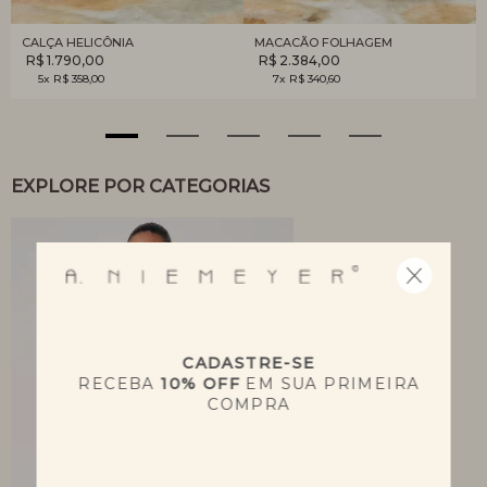
CALÇA HELICÔNIA
MACACÃO FOLHAGEM
R$ 1.790,00
R$ 2.384,00
5x R$ 358,00
7x R$ 340,60
EXPLORE POR CATEGORIAS
CADASTRE-SE
RECEBA
10% OFF
EM SUA PRIMEIRA
COMPRA