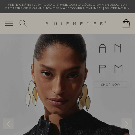
FRETE GRÁTIS PARA TODO O BRASIL COM O CÓDIGO DA VENDEDORA* |
CADASTRE-SE E GANHE 10% OFF NA 1ª COMPRA ONLINE** | 5% OFF NO PIX