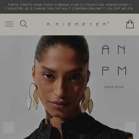
FRETE GRÁTIS PARA TODO O BRASIL COM O CÓDIGO DA VENDEDORA* |
CADASTRE-SE E GANHE 10% OFF NA 1ª COMPRA ONLINE** | 5% OFF NO PIX