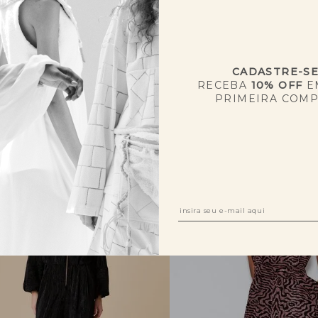
CADASTRE-S
RECEBA
10% OFF
E
PRIMEIRA COM
QUEM VIU, VIU TAMBÉM
A.N PM
SALE