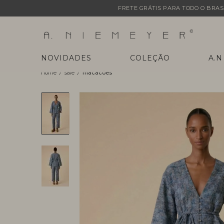
FRETE GRÁTIS PARA TODO O BRASI
NOVIDADES
COLEÇÃO
A.N
sale
macacões