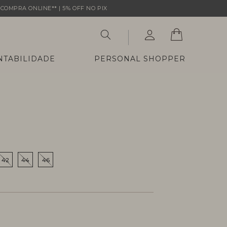
COMPRA ONLINE** | 5% OFF NO PIX
NTABILIDADE
PERSONAL SHOPPER
42
44
46