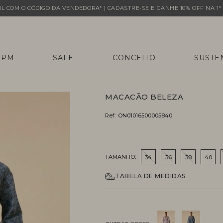
L COM O CÓDIGO DA VENDEDORA* | CADASTRE-SE E GANHE 10% OFF NA 1ª 
 PM
SALE
CONCEITO
SUSTE
MACACÃO BELEZA
Ref:
ON01016500005840
TAMANHO
34
36
38
40
TABELA DE MEDIDAS