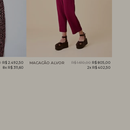
0
R$ 2.492,50
MACACÃO ALVOR
R$ 1.610,00
R$ 805,00
MACAC
8x R$ 311,60
2x R$ 402,50
2