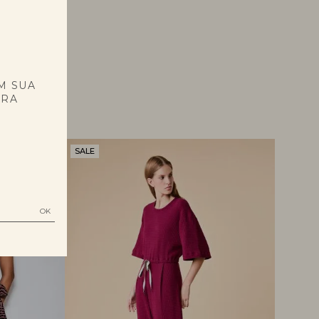
E
M SUA
PRA
SALE
SALE