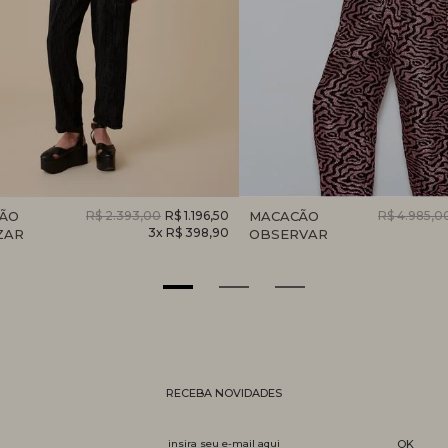
ÃO
R$ 2.393,00
R$ 1.196,50
MACACÃO
R$ 4.985,0
3x R$ 398,90
ZAR
OBSERVAR
RECEBA NOVIDADES