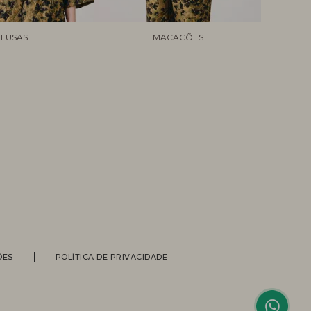
LUSAS
MACACÕES
Personal Shopper
ÕES
POLÍTICA DE PRIVACIDADE
Compre com a ajuda de nossas
vendedoras.
Suporte
Entre em contato com nossa equipe
para informações sobre pedidos, status
de entrega, trocas e devoluções.