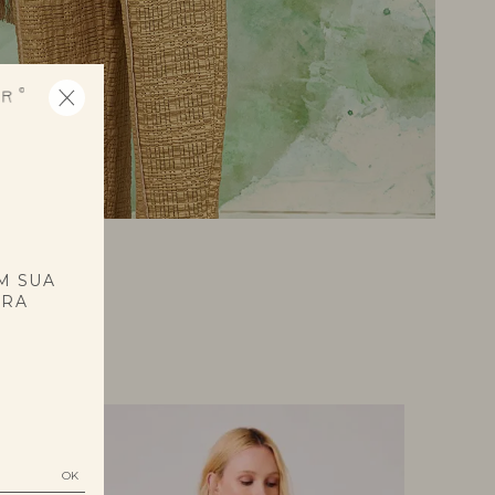
E
M SUA
PRA