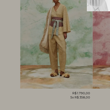
R$ 1.520,00
CALÇA
R$ 1.790,00
MACACÃ
x R$ 304,00
5x R$ 358,00
HELICÔNIA
FOLHAG