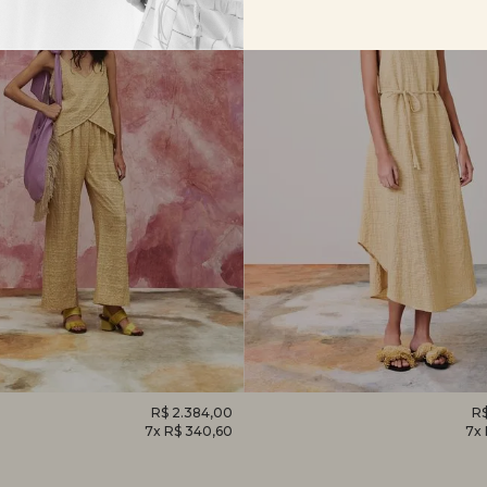
O
R$ 2.384,00
VESTIDO
R$
7x R$ 340,60
7x
EM
CAMÉLIA