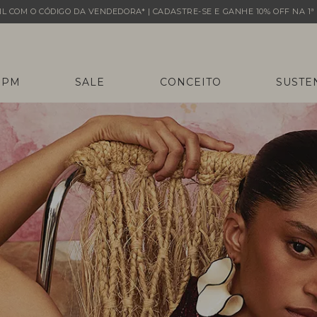
L COM O CÓDIGO DA VENDEDORA* | CADASTRE-SE E GANHE 10% OFF NA 1ª 
 PM
SALE
CONCEITO
SUSTE