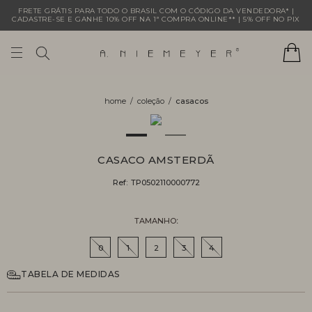
FRETE GRÁTIS PARA TODO O BRASIL COM O CÓDIGO DA VENDEDORA* |
CADASTRE-SE E GANHE 10% OFF NA 1ª COMPRA ONLINE** | 5% OFF NO PIX
coleção
casacos
CASACO AMSTERDÃ
Ref:
TP0502110000772
TAMANHO
0
1
2
3
4
TABELA DE MEDIDAS