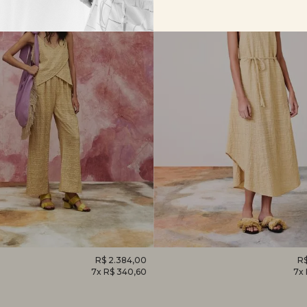
O
R$ 2.384,00
VESTIDO
R$
7x R$ 340,60
7x
EM
CAMÉLIA