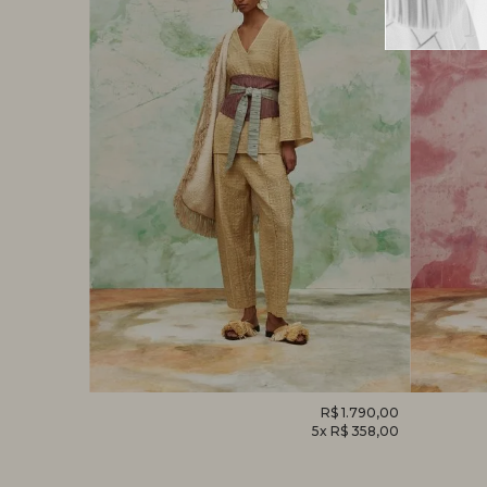
R$ 1.520,00
CALÇA
R$ 1.790,00
MACACÃ
x R$ 304,00
5x R$ 358,00
HELICÔNIA
FOLHAG