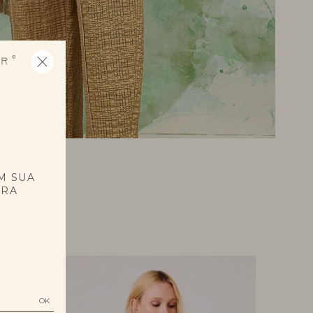
E
M SUA
PRA