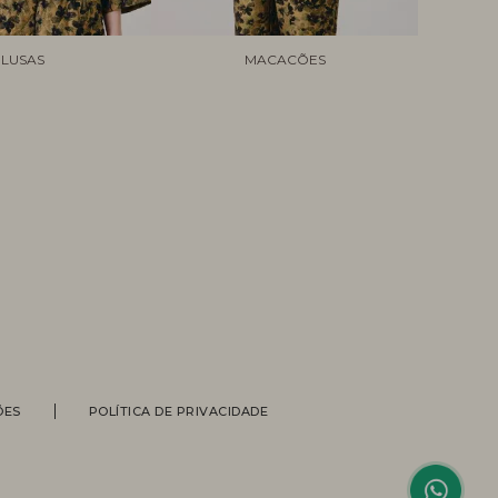
LUSAS
MACACÕES
Personal Shopper
ÕES
POLÍTICA DE PRIVACIDADE
Compre com a ajuda de nossas
vendedoras.
Suporte
Entre em contato com nossa equipe
para informações sobre pedidos, status
de entrega, trocas e devoluções.