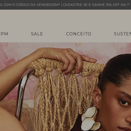
L COM O CÓDIGO DA VENDEDORA* | CADASTRE-SE E GANHE 10% OFF NA 1ª 
 PM
SALE
CONCEITO
SUSTE