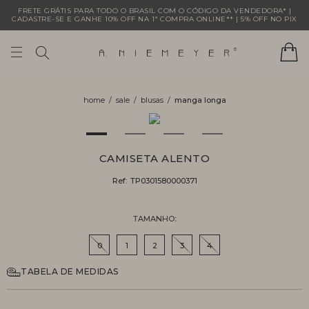
FRETE GRÁTIS PARA TODO O BRASIL COM O CÓDIGO DA VENDEDORA* |
CADASTRE-SE E GANHE 10% OFF NA 1ª COMPRA ONLINE** | 5% OFF NO PIX
sale
blusas
manga longa
CAMISETA ALENTO
Ref:
TP0301580000371
TAMANHO
0
1
2
3
4
TABELA DE MEDIDAS