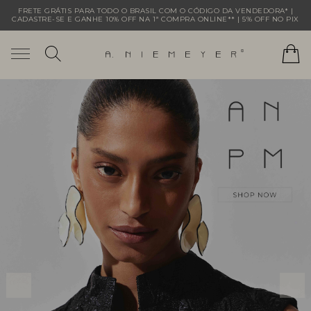
FRETE GRÁTIS PARA TODO O BRASIL COM O CÓDIGO DA VENDEDORA* |
CADASTRE-SE E GANHE 10% OFF NA 1ª COMPRA ONLINE** | 5% OFF NO PIX