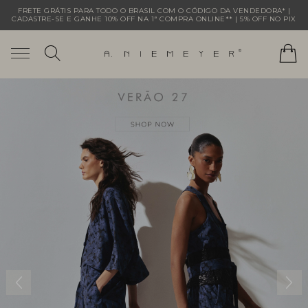
FRETE GRÁTIS PARA TODO O BRASIL COM O CÓDIGO DA VENDEDORA* |
CADASTRE-SE E GANHE 10% OFF NA 1ª COMPRA ONLINE** | 5% OFF NO PIX