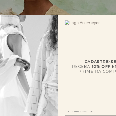
CADASTRE-S
RECEBA
10% OFF
E
PRIMEIRA COM
NOVIDADES
O
R$ 2.384,00
7x R$ 340,60
EM