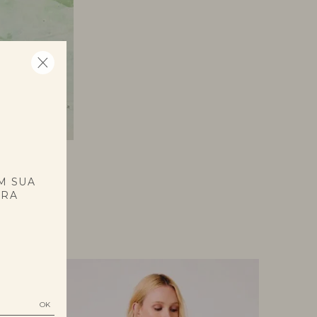
E
M SUA
PRA