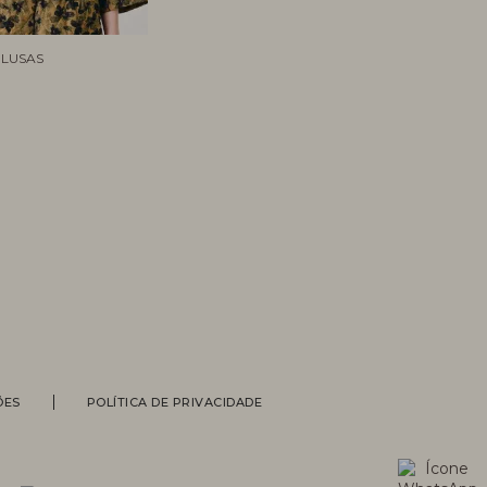
LUSAS
Personal Shopper
ÕES
POLÍTICA DE PRIVACIDADE
Compre com a ajuda de nossas
vendedoras.
Suporte
Entre em contato com nossa equipe
para informações sobre pedidos, status
de entrega, trocas e devoluções.