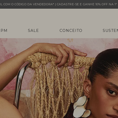
L COM O CÓDIGO DA VENDEDORA* | CADASTRE-SE E GANHE 10% OFF NA 1ª 
 PM
SALE
CONCEITO
SUSTE