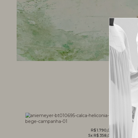
CALÇA
R$ 1.790,00
MACACÃ
5x R$ 358,00
HELICÔNIA
FOLHAG