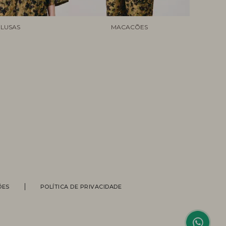
LUSAS
MACACÕES
Personal Shopper
ÕES
POLÍTICA DE PRIVACIDADE
Compre com a ajuda de nossas
vendedoras.
Suporte
Entre em contato com nossa equipe
para informações sobre pedidos, status
de entrega, trocas e devoluções.