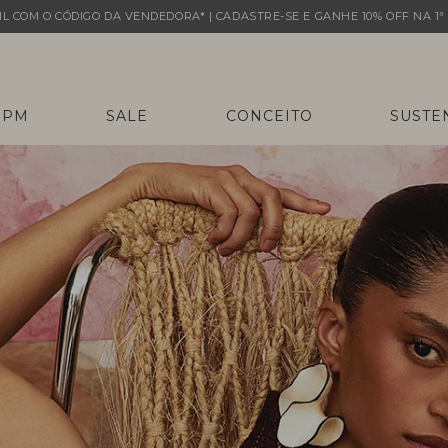
L COM O CÓDIGO DA VENDEDORA* | CADASTRE-SE E GANHE 10% OFF NA 1ª 
 PM
SALE
CONCEITO
SUSTE