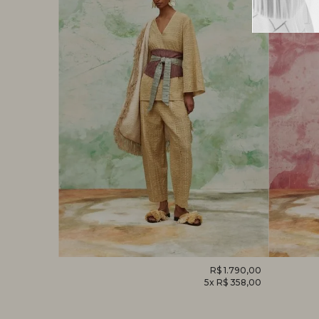
R$ 1.520,00
CALÇA
R$ 1.790,00
MACACÃ
x R$ 304,00
5x R$ 358,00
HELICÔNIA
FOLHAG