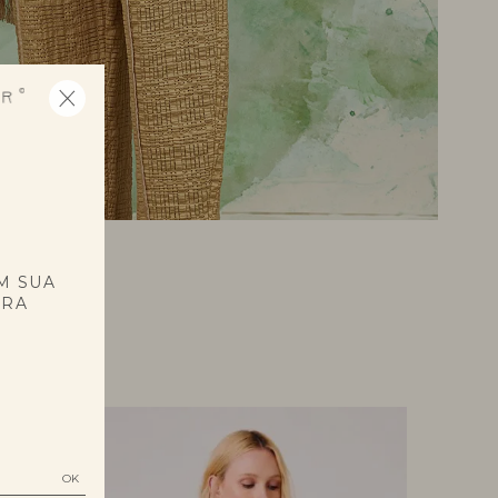
E
M SUA
PRA