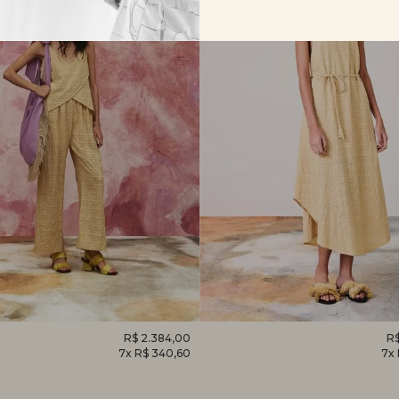
O
R$ 2.384,00
VESTIDO
R$
7x R$ 340,60
7x
EM
CAMÉLIA