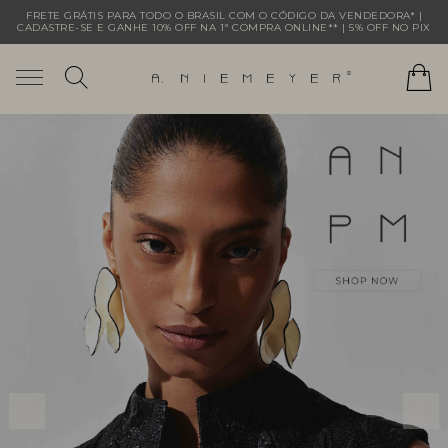
FRETE GRÁTIS PARA TODO O BRASIL COM O CÓDIGO DA VENDEDORA* |
CADASTRE-SE E GANHE 10% OFF NA 1ª COMPRA ONLINE** | 5% OFF NO PIX