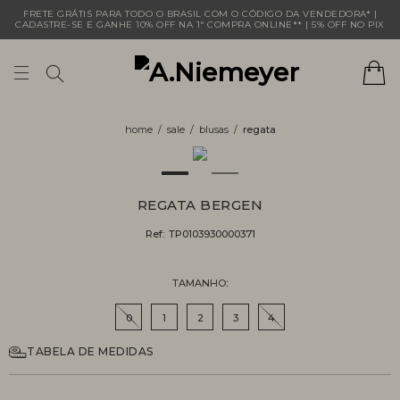
FRETE GRÁTIS PARA TODO O BRASIL COM O CÓDIGO DA VENDEDORA* |
CADASTRE-SE E GANHE 10% OFF NA 1ª COMPRA ONLINE** | 5% OFF NO PIX
sale
blusas
regata
REGATA BERGEN
Ref:
TP0103930000371
TAMANHO
0
1
2
3
4
TABELA DE MEDIDAS