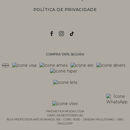
POLÍTICA DE PRIVACIDADE
COMPRA 100% SEGURA
Personal Shopper
Compre com a ajuda de nossas
vendedoras.
Suporte
Entre em contato com nossa equipe
para informações sobre pedidos, status
de entrega, trocas e devoluções.
FNIEMEYER MODAS LTDA
CNPJ: 09.190.707/0001-82
RUA PROFESSOR ARTUR RAMOS, 183 - CONJ. 91/92 - JARDIM PAULISTANO - SÃO
PAULO/SP