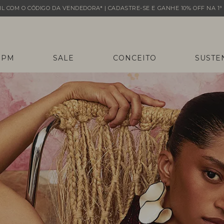
L COM O CÓDIGO DA VENDEDORA* | CADASTRE-SE E GANHE 10% OFF NA 1ª 
 PM
SALE
CONCEITO
SUSTE