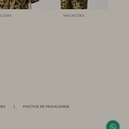
LUSAS
MACACÕES
Personal Shopper
ÕES
POLÍTICA DE PRIVACIDADE
Compre com a ajuda de nossas
vendedoras.
Suporte
Entre em contato com nossa equipe
para informações sobre pedidos, status
de entrega, trocas e devoluções.