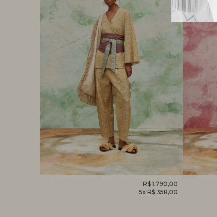
R$ 1.520,00
CALÇA
R$ 1.790,00
MACACÃ
x R$ 304,00
5x R$ 358,00
HELICÔNIA
FOLHAG