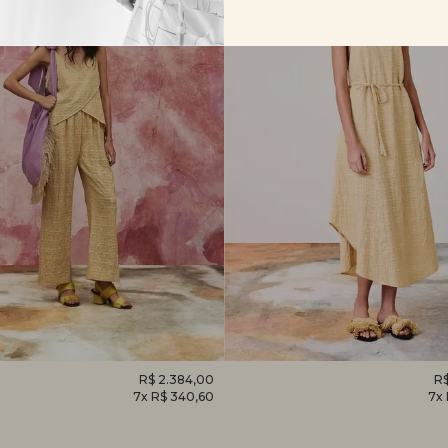
O
R$ 2.384,00
VESTIDO
R$
7x R$ 340,60
7x
EM
CAMÉLIA