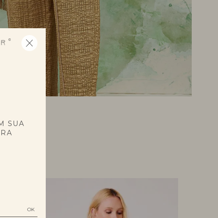
E
M SUA
PRA