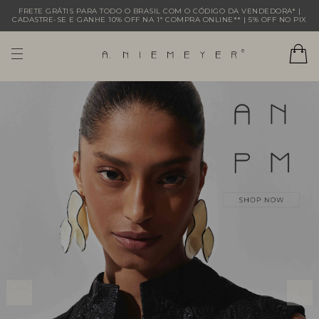
FRETE GRÁTIS PARA TODO O BRASIL COM O CÓDIGO DA VENDEDORA* |
CADASTRE-SE E GANHE 10% OFF NA 1ª COMPRA ONLINE** | 5% OFF NO PIX