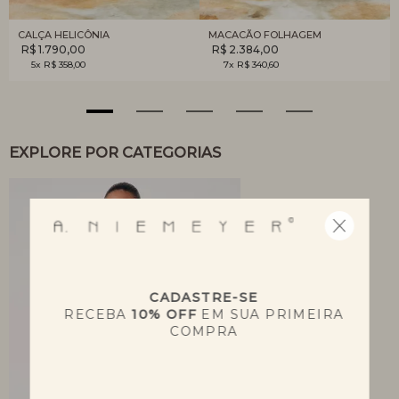
CALÇA HELICÔNIA
MACACÃO FOLHAGEM
R$ 1.790,00
R$ 2.384,00
5x R$ 358,00
7x R$ 340,60
EXPLORE POR CATEGORIAS
CADASTRE-SE
RECEBA
10% OFF
EM SUA PRIMEIRA
COMPRA