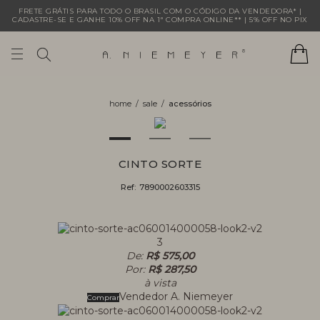
FRETE GRÁTIS PARA TODO O BRASIL COM O CÓDIGO DA VENDEDORA* |
CADASTRE-SE E GANHE 10% OFF NA 1ª COMPRA ONLINE** | 5% OFF NO PIX
sale
acessórios
CINTO SORTE
Ref:
7890002603315
3
De:
R$ 575,00
Por:
R$ 287,50
à vista
Vendedor
A. Niemeyer
Comprar