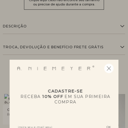
Clique aqui caso não encontre seu tamanho
ou precise de ajuda durante a compra.
DESCRIÇÃO
TROCA, DEVOLUÇÃO E BENEFÍCIO FRETE GRÁTIS
QUEM VIU, VIU TAMBÉM
CADASTRE-SE
RECEBA
10% OFF
EM SUA PRIMEIRA
SALE
SALE
COMPRA
CINTO SORTE
R$ 575,00
R$ 287,50