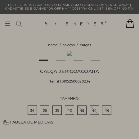
FRETE GRÁTIS PARA TODO O BRASIL COM O CÓDIGO DA VENDEDORA* |
CADASTRE-SE E GANHE 10% OFF NA 1ª COMPRA ONLINE** | 5% OFF NO PIX
coleção
calças
CALÇA JERICOACOARA
Ref:
BT01052500020234
TAMANHO
34
36
38
40
42
44
46
TABELA DE MEDIDAS