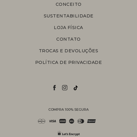
CONCEITO
SUSTENTABILIDADE
LOJA FÍSICA
CONTATO
TROCAS E DEVOLUÇÕES
POLÍTICA DE PRIVACIDADE
COMPRA 100% SEGURA
Personal Shopper
Compre com a ajuda de nossas
vendedoras.
Suporte
Entre em contato com nossa equipe
para informações sobre pedidos, status
de entrega, trocas e devoluções.