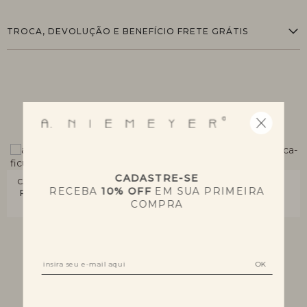
TROCA, DEVOLUÇÃO E BENEFÍCIO FRETE GRÁTIS
QUEM VIU, VIU TAMBÉM
CADASTRE-SE
CALÇA FICUS
CALÇA PREÁ
RECEBA
10% OFF
EM SUA PRIMEIRA
R$ 1.880,00
R$ 1.250,00
COMPRA
6x R$ 313,40
4x R$ 312,50