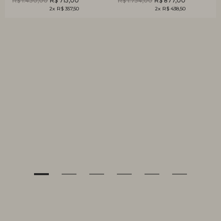
R$ 1.430,00
R$ 715,00
R$ 1.754,00
R$ 877,00
2x R$ 357,50
2x R$ 438,50