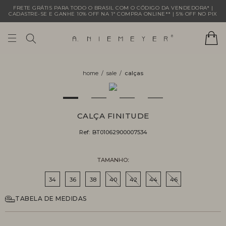
FRETE GRÁTIS PARA TODO O BRASIL COM O CÓDIGO DA VENDEDORA* |
CADASTRE-SE E GANHE 10% OFF NA 1ª COMPRA ONLINE** | 5% OFF NO PIX
sale
calças
CALÇA FINITUDE
Ref:
BT01062900007534
TAMANHO
34
36
38
40
42
44
46
TABELA DE MEDIDAS