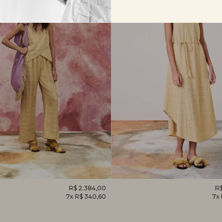
O
R$ 2.384,00
VESTIDO
R$
7x R$ 340,60
7x
EM
CAMÉLIA