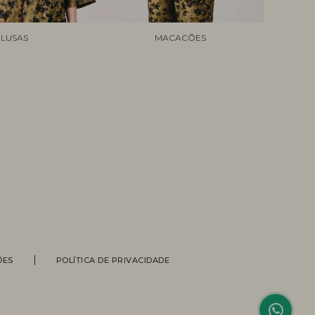
LUSAS
MACACÕES
Personal Shopper
ÕES
POLÍTICA DE PRIVACIDADE
Compre com a ajuda de nossas
vendedoras.
Suporte
Entre em contato com nossa equipe
para informações sobre pedidos, status
de entrega, trocas e devoluções.