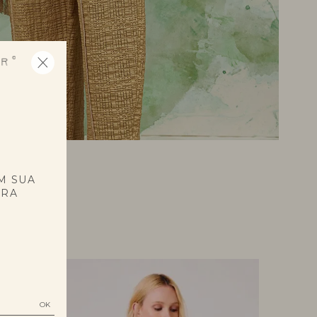
E
M SUA
PRA