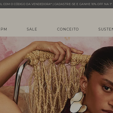
L COM O CÓDIGO DA VENDEDORA* | CADASTRE-SE E GANHE 10% OFF NA 1ª 
 PM
SALE
CONCEITO
SUSTE