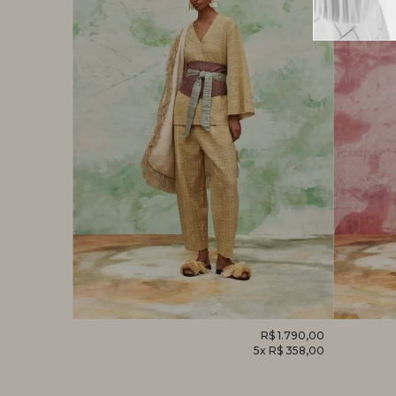
R$ 1.520,00
CALÇA
R$ 1.790,00
MACACÃ
x R$ 304,00
5x R$ 358,00
HELICÔNIA
FOLHAG