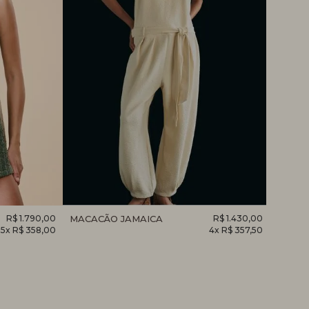
R$ 1.790,00
MACACÃO JAMAICA
R$ 1.430,00
MACAC
5x R$ 358,00
4x R$ 357,50