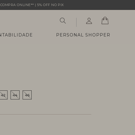
COMPRA ONLINE** | 5% OFF NO PIX
NTABILIDADE
PERSONAL SHOPPER
42
44
46