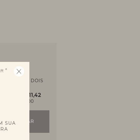
COMPRE OS DOIS
POR
7x de R$ 511,42
R$ 3580,00
E
COMPRAR
M SUA
PRA