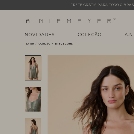
FRETE GRÁTIS PARA TODO O BRASI
NOVIDADES
COLEÇÃO
A.N
coleção
macacões