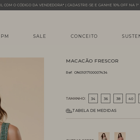
L COM O CÓDIGO DA VENDEDORA* | CADASTRE-SE E GANHE 10% OFF NA 1ª 
 PM
SALE
CONCEITO
SUSTE
MACACÃO FRESCOR
Ref:
ON01017100007434
TAMANHO
34
36
38
40
TABELA DE MEDIDAS