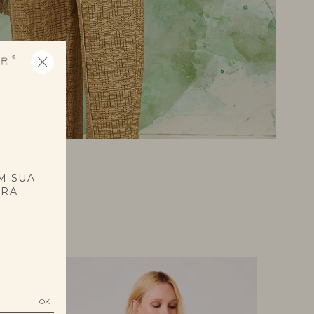
E
M SUA
PRA