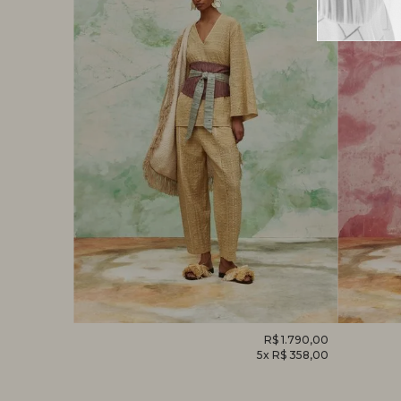
R$ 1.520,00
CALÇA
R$ 1.790,00
MACACÃ
x R$ 304,00
5x R$ 358,00
HELICÔNIA
FOLHAG