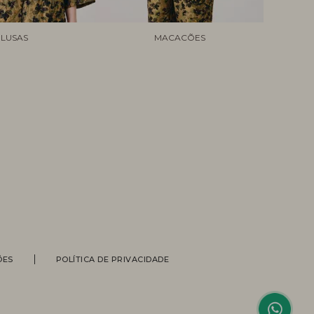
LUSAS
MACACÕES
Personal Shopper
ÕES
POLÍTICA DE PRIVACIDADE
Compre com a ajuda de nossas
vendedoras.
Suporte
Entre em contato com nossa equipe
para informações sobre pedidos, status
de entrega, trocas e devoluções.