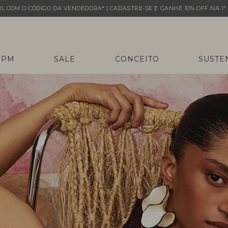
L COM O CÓDIGO DA VENDEDORA* | CADASTRE-SE E GANHE 10% OFF NA 1ª 
 PM
SALE
CONCEITO
SUSTE