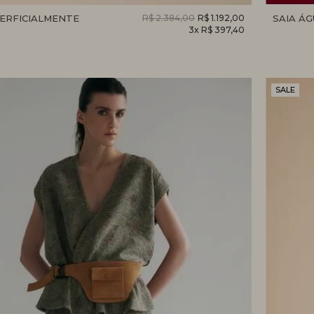
PERFICIALMENTE
R$ 2.384,00
R$ 1.192,00
SAIA Á
3x R$ 397,40
SALE