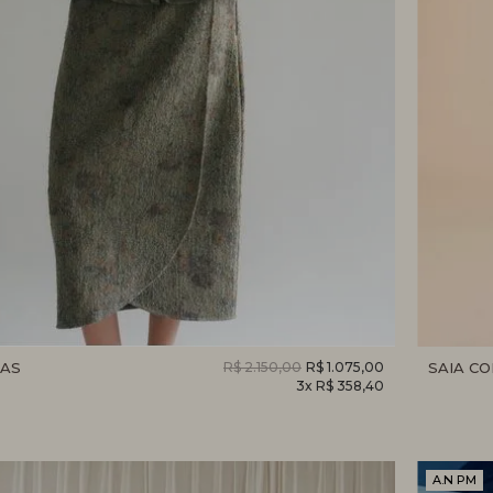
UAS
R$ 2.150,00
R$ 1.075,00
SAIA C
3x R$ 358,40
A.N PM