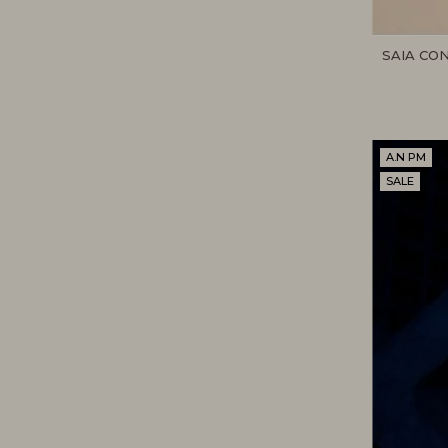
SAIA CO
A.N PM
SALE