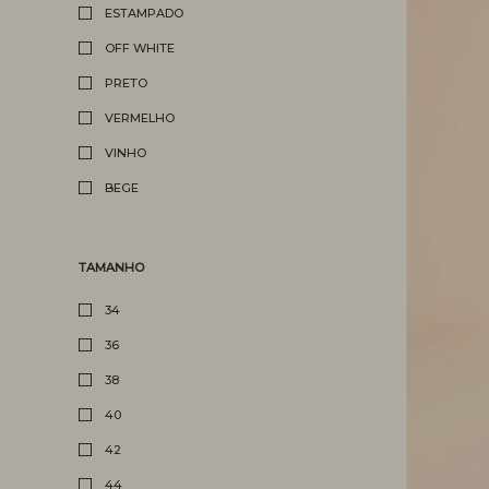
ESTAMPADO
OFF WHITE
PRETO
VERMELHO
VINHO
BEGE
TAMANHO
34
36
38
40
42
44