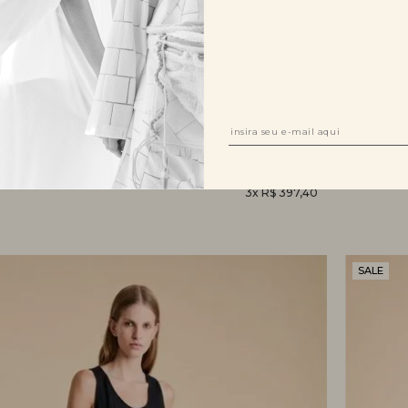
PERFICIALMENTE
R$ 2.384,00
R$ 1.192,00
SAIA M
3x R$ 397,40
SALE