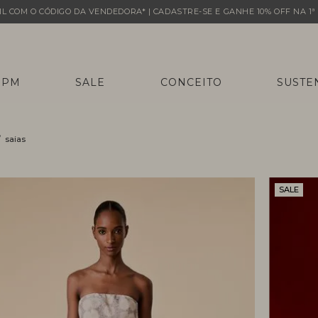
L COM O CÓDIGO DA VENDEDORA* | CADASTRE-SE E GANHE 10% OFF NA 1ª 
 PM
SALE
CONCEITO
SUSTE
saias
SALE