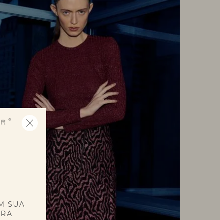
E
M SUA
PRA