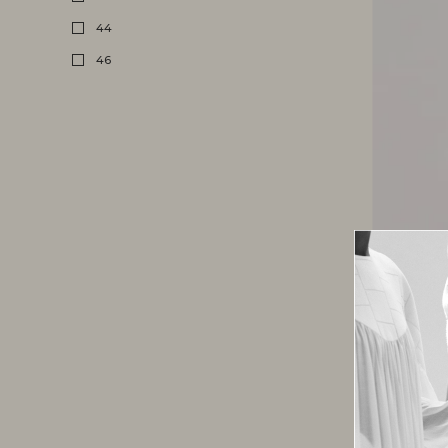
44
46