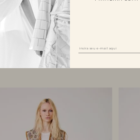
TERNO
R$ 1.682,00
CINTO O
5x R$ 336,40