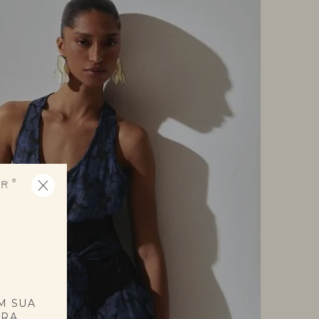
E
M SUA
PRA