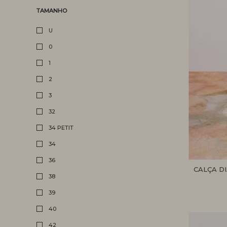
TAMANHO
U
0
1
2
3
32
34 PETIT
34
36
CALÇA D
38
39
40
42