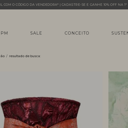
L COM O CÓDIGO DA VENDEDORA* | CADASTRE-SE E GANHE 10% OFF NA 1ª 
 PM
SALE
CONCEITO
SUSTE
ção
resultado de busca: