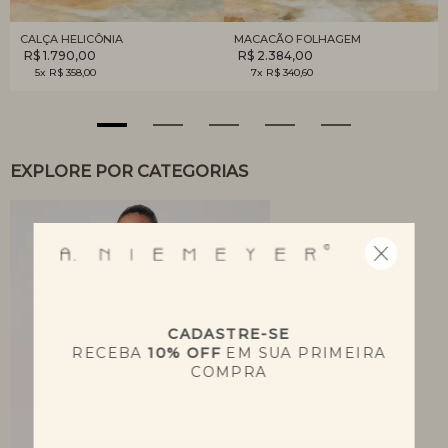
CALÇA HELICÔNIA
MACACÃO FOLHAGEM
R$ 1.790,00
R$ 2.384,00
5x R$ 358,00
7x R$ 340,60
EXPLORE POR CATEGORIAS
CADASTRE-SE
RECEBA
10% OFF
EM SUA PRIMEIRA
COMPRA