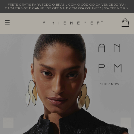
FRETE GRÁTIS PARA TODO O BRASIL COM O CÓDIGO DA VENDEDORA* |
CADASTRE-SE E GANHE 10% OFF NA 1ª COMPRA ONLINE** | 5% OFF NO PIX