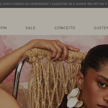
L COM O CÓDIGO DA VENDEDORA* | CADASTRE-SE E GANHE 10% OFF NA 1ª 
 PM
SALE
CONCEITO
SUSTE