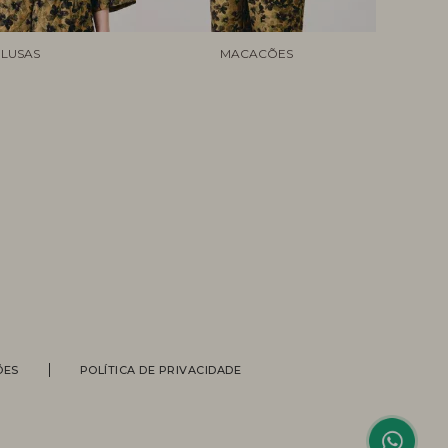
LUSAS
MACACÕES
Personal Shopper
ÕES
POLÍTICA DE PRIVACIDADE
Compre com a ajuda de nossas
vendedoras.
Suporte
Entre em contato com nossa equipe
para informações sobre pedidos, status
de entrega, trocas e devoluções.