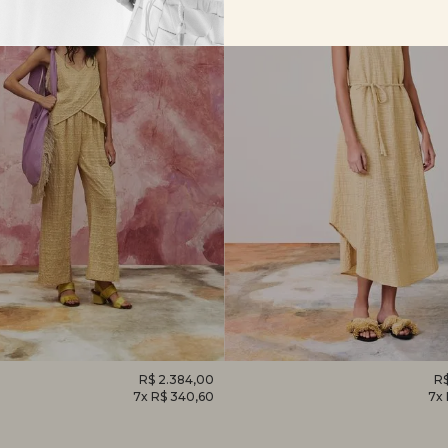
O
R$ 2.384,00
VESTIDO
R$
7x R$ 340,60
7x
EM
CAMÉLIA