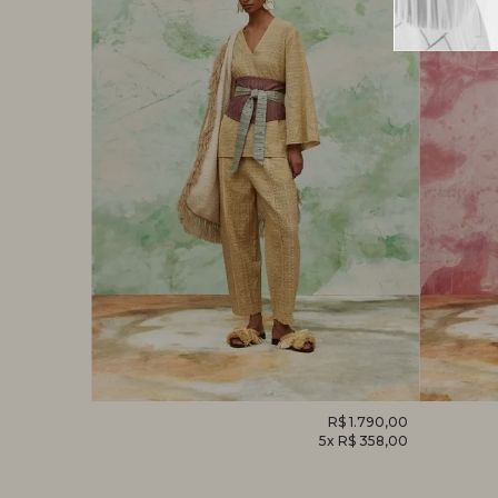
R$ 1.520,00
CALÇA
R$ 1.790,00
MACACÃ
x R$ 304,00
5x R$ 358,00
HELICÔNIA
FOLHAG