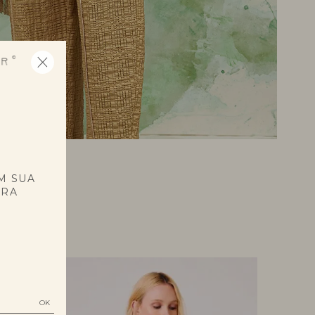
E
M SUA
PRA