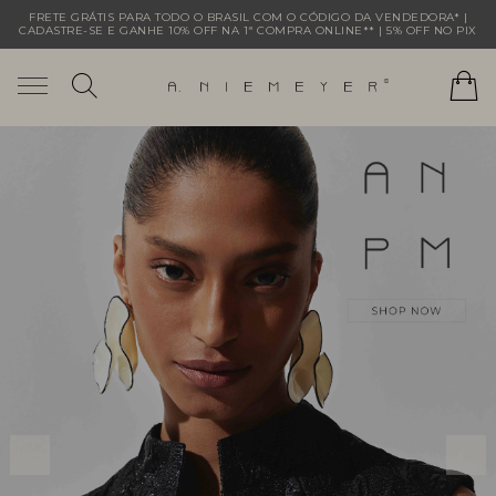
FRETE GRÁTIS PARA TODO O BRASIL COM O CÓDIGO DA VENDEDORA* |
CADASTRE-SE E GANHE 10% OFF NA 1ª COMPRA ONLINE** | 5% OFF NO PIX