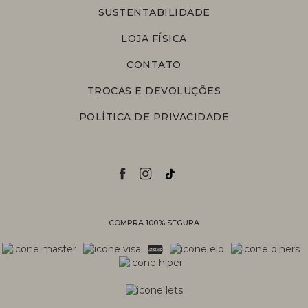
SUSTENTABILIDADE
LOJA FÍSICA
CONTATO
TROCAS E DEVOLUÇÕES
POLÍTICA DE PRIVACIDADE
COMPRA 100% SEGURA
Personal Shopper
Compre com a ajuda de nossas
vendedoras.
Suporte
Entre em contato com nossa equipe
para informações sobre pedidos, status
de entrega, trocas e devoluções.