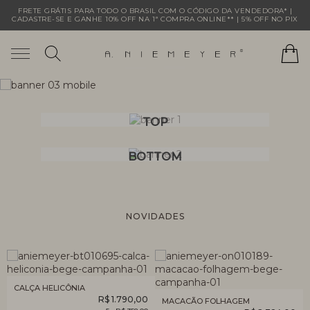
FRETE GRÁTIS PARA TODO O BRASIL COM O CÓDIGO DA VENDEDORA* |
CADASTRE-SE E GANHE 10% OFF NA 1ª COMPRA ONLINE** | 5% OFF NO PIX
TOP
BOTTOM
NOVIDADES
CALÇA HELICÔNIA
R$ 1.790,00
MACACÃO FOLHAGEM