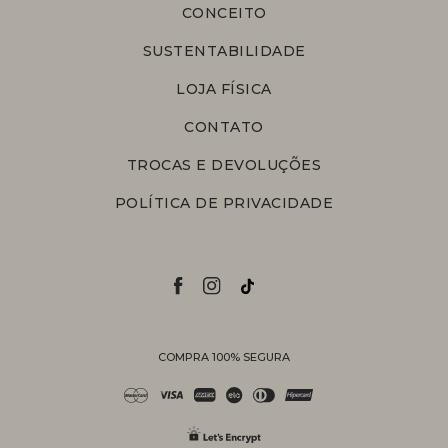
CONCEITO
SUSTENTABILIDADE
LOJA FÍSICA
CONTATO
TROCAS E DEVOLUÇÕES
POLÍTICA DE PRIVACIDADE
COMPRA 100% SEGURA
Personal Shopper
Compre com a ajuda de nossas
vendedoras.
Suporte
Entre em contato com nossa equipe
para informações sobre pedidos, status
de entrega, trocas e devoluções.