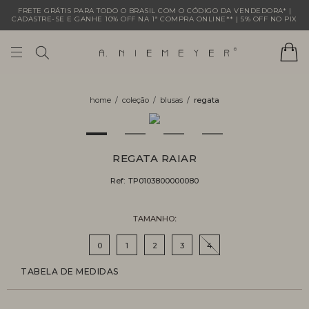
FRETE GRÁTIS PARA TODO O BRASIL COM O CÓDIGO DA VENDEDORA* |
CADASTRE-SE E GANHE 10% OFF NA 1ª COMPRA ONLINE** | 5% OFF NO PIX
coleção
blusas
regata
REGATA RAIAR
Ref:
TP0103800000080
TAMANHO
0
1
2
3
4
TABELA DE MEDIDAS