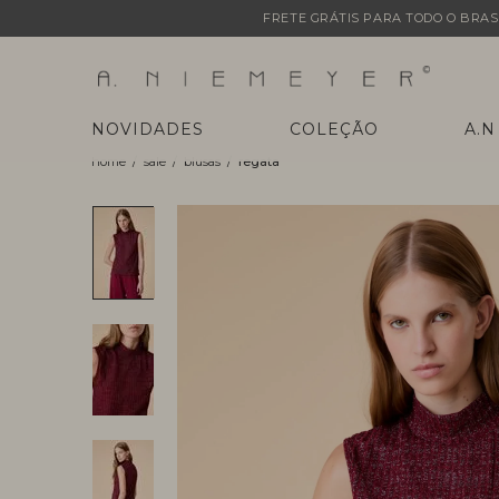
FRETE GRÁTIS PARA TODO O BRASI
NOVIDADES
COLEÇÃO
A.N
sale
blusas
regata