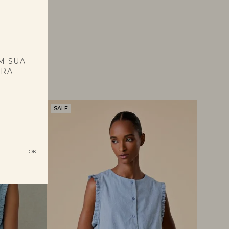
E
M SUA
PRA
SALE
A.N PM
SALE