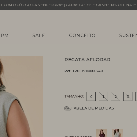
L COM O CÓDIGO DA VENDEDORA* | CADASTRE-SE E GANHE 10% OFF NA 1ª 
 PM
SALE
CONCEITO
SUSTE
REGATA AFLORAR
Ref:
TP0103810000740
TAMANHO
0
1
2
3
TABELA DE MEDIDAS