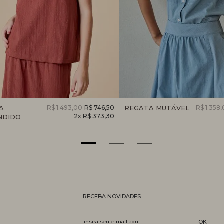
A
R$ 1.493,00
R$ 746,50
REGATA MUTÁVEL
R$ 1.358
2x R$ 373,30
NDIDO
RECEBA NOVIDADES