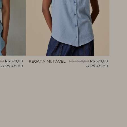
,00
R$ 679,00
REGATA MUTÁVEL
R$ 1.358,00
R$ 679,00
REGA
2x R$ 339,50
2x R$ 339,50
PERM