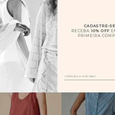
CADASTRE-S
RECEBA
10% OFF
E
PRIMEIRA COM
QUEM VIU, VIU TAMBÉM
SALE