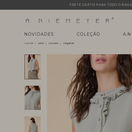
FRETE GRÁTIS PARA TODO O BRASI
NOVIDADES
COLEÇÃO
A.N
sale
blusas
regata