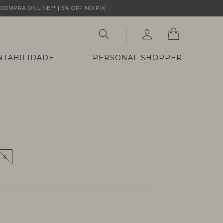
COMPRA ONLINE** | 5% OFF NO PIX
NTABILIDADE
PERSONAL SHOPPER
4