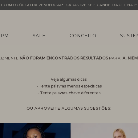
L COM O CÓDIGO DA VENDEDORA* | CADASTRE-SE E GANHE 10% OFF NA 1ª 
 PM
SALE
CONCEITO
SUSTE
LIZMENTE
NÃO FORAM ENCONTRADOS RESULTADOS
PARA:
A. NIE
Veja algumas dicas:
- Tente palavras menos específicas
- Tente palavras-chave diferentes
OU APROVEITE ALGUMAS SUGESTÕES: