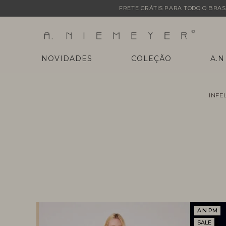
FRETE GRÁTIS PARA TODO O BRASI
NOVIDADES
COLEÇÃO
A.N
INFE
A.N PM
SALE