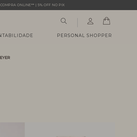
COMPRA ONLINE** | 5% OFF NO PIX
NTABILIDADE
PERSONAL SHOPPER
MEYER