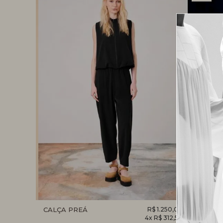
R$ 467,00
CALÇA PREÁ
R$ 1.250,00
SAIA RE
4x R$ 312,50