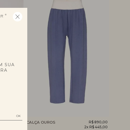
E
M SUA
PRA
R$ 467,00
CALÇA OUROS
R$ 890,00
REGATA
2x R$ 445,00