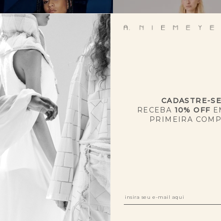
CADASTRE-S
RECEBA
10% OFF
E
PRIMEIRA COM
SPIRO
R$ 2.510,00
R$ 1.255,00
REGATA NAVETE
4x R$ 313,80