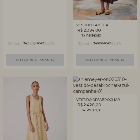
VESTIDO CAMÉLIA
R$ 2.384,00
7x R$ 340,60
34 petit
36
38
44
46
34 petit
44
46
34
40
42
34
36
38
40
42
SELECIONE O TAMANHO
SELECIONE O TAMANHO
VESTIDO DESABROCHAR
R$ 2.420,00
8x R$ 302,50