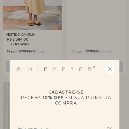
VESTIDO CAMÉLIA
R$ 2.384,00
7x R$ 340,60
44
46
34 petit
42
44
46
34 petit
34
36
38
40
42
34
36
38
40
SELECIONE O TAMANHO
SELECIONE O TAMANHO
CADASTRE-SE
RECEBA
10% OFF
EM SUA PRIMEIRA
COMPRA