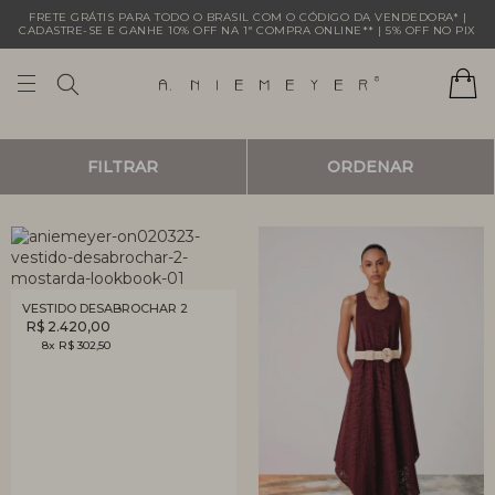
FRETE GRÁTIS PARA TODO O BRASIL COM O CÓDIGO DA VENDEDORA* |
CADASTRE-SE E GANHE 10% OFF NA 1ª COMPRA ONLINE** | 5% OFF NO PIX
FILTRAR
ORDENAR
VESTIDO DESABROCHAR 2
R$ 2.420,00
8x R$ 302,50