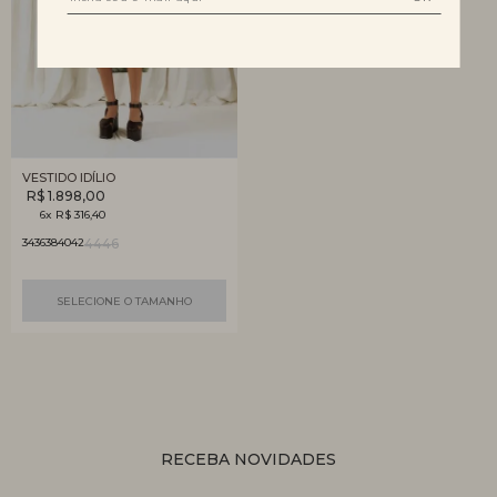
VESTIDO IDÍLIO
R$ 1.898,00
6x R$ 316,40
44
46
34
36
38
40
42
SELECIONE O TAMANHO
RECEBA NOVIDADES